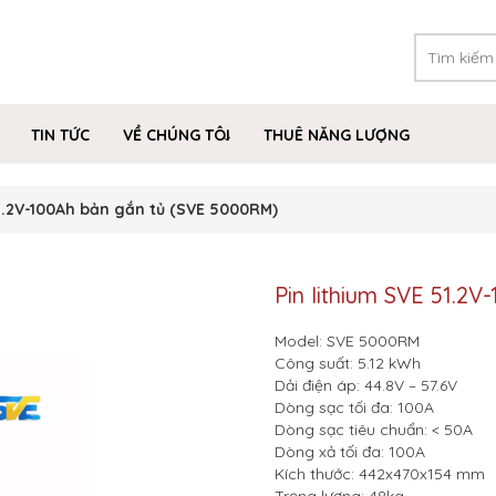
TIN TỨC
VỀ CHÚNG TÔI
THUÊ NĂNG LƯỢNG
51.2V-100Ah bản gắn tủ (SVE 5000RM)
Pin lithium SVE 51.2
Model: SVE 5000RM
Công suất: 5.12 kWh
Dải điện áp: 44.8V – 57.6V
Dòng sạc tối đa: 100A
Dòng sạc tiêu chuẩn: < 50A
Dòng xả tối đa: 100A
Kích thước: 442x470x154 mm