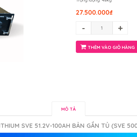
Trọng lượng: 48kg
27.500.000
₫
-
+
THÊM VÀO GIỎ HÀNG
MÔ TẢ
LITHIUM SVE 51.2V-100AH BẢN GẮN TỦ (SVE 50