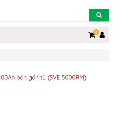
0
V-100Ah bản gắn tủ (SVE 5000RM)