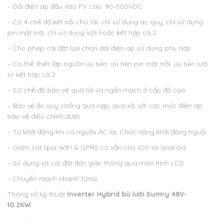
– Dải điện áp đầu vào PV cao: 90-500VDC
– Có 4 chế độ kết nối cho tải: chỉ sử dụng ac quy, chỉ sử dụng
pin mặt trời, chỉ sử dụng lưới hoặc kết hợp cả 2
– Cho phép cài đặt lựa chọn dải điện áp sử dụng phù hợp
– Có thể thiết lập nguồn ưu tiên: ưu tiên pin mặt trời, ưu tiên lưới
or kết hợp cả 2
– Có chế độ bảo vệ quá tải và ngắn mạch ở cấp độ cao.
– Bảo vệ ắc quy chống quá nạp, quá xả, với các mức điện áp
bảo vệ điều chỉnh được
– Tự khởi động khi có nguồn AC lại, Chức năng khởi động nguội
– Giám sát qua WIFI & GPRS có sẵn cho iOS và android
– Sử dụng và cài đặt đơn giản thông qua màn hình LCD
– Chuyển mạch nhanh 10ms
Thông số kỹ thuật
Inverter Hybrid bù lưới Sumry 48V-
10.2KW