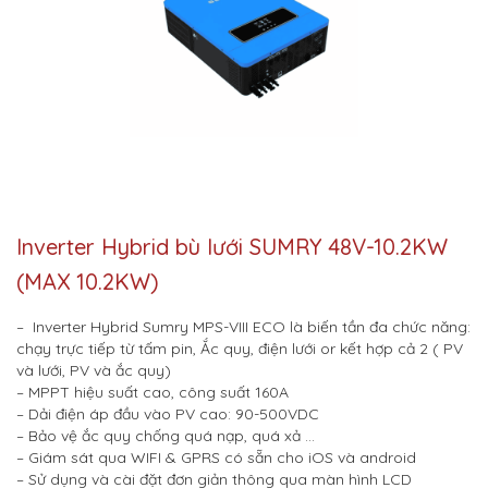
Inverter Hybrid bù lưới SUMRY 48V-10.2KW
(MAX 10.2KW)
– Inverter Hybrid Sumry MPS-VIII ECO là biến tần đa chức năng:
chạy trực tiếp từ tấm pin, Ắc quy, điện lưới or kết hợp cả 2 ( PV
và lưới, PV và ắc quy)
– MPPT hiệu suất cao, công suất 160A
– Dải điện áp đầu vào PV cao: 90-500VDC
– Bảo vệ ắc quy chống quá nạp, quá xả …
– Giám sát qua WIFI & GPRS có sẵn cho iOS và android
– Sử dụng và cài đặt đơn giản thông qua màn hình LCD