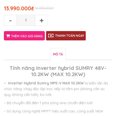
13.990.000
₫
14.990.000
₫
-
+
THANH TOÁN NGAY
THÊM VÀO GIỎ HÀNG
MÔ TẢ
Tính năng Inverter hybrid SUMRY 48V-
10.2KW (MAX 10.2KW)
–
Inverter Hybrid Sumry MPS-V MAX 10.2KW
là biến tần đa
chức năng: chạy độc lập trực tiếp từ tấm pin (không cần ac
quy, không cần lưới), bù lưới.
– Bộ chuyển đổi điện 1 pha sóng sine chuẩn điện lưới
– Sử dụng công nghệ MPPT hiệu suất cao, công suất 160A