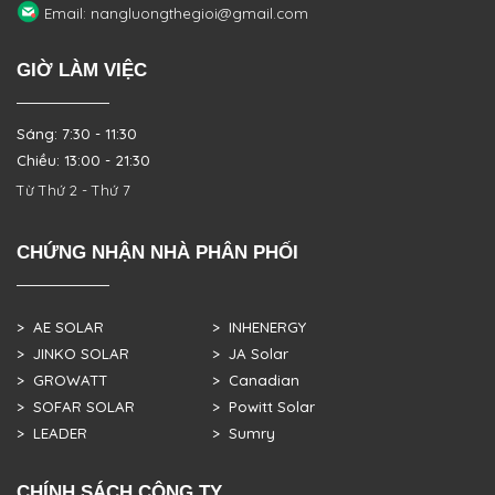
Email: nangluongthegioi@gmail.com
GIỜ LÀM VIỆC
Sáng: 7:30 - 11:30
Chiều: 13:00 - 21:30
Từ Thứ 2 - Thứ 7
CHỨNG NHẬN NHÀ PHÂN PHỐI
> AE SOLAR
> INHENERGY
> JINKO SOLAR
> JA Solar
> GROWATT
> Canadian
> SOFAR SOLAR
> Powitt Solar
> LEADER
> Sumry
CHÍNH SÁCH CÔNG TY