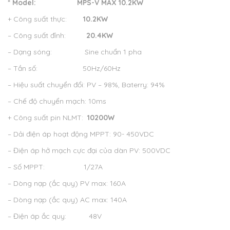
* Model:
MPS-V MAX 10.2KW
+ Công suất thực:
10.2KW
– Công suất đỉnh:
20.4KW
– Dạng sóng: Sine chuẩn 1 pha
– Tần số: 50Hz/60Hz
– Hiệu suất chuyển đổi: PV – 98%, Baterry: 94%
– Chế độ chuyển mạch: 10ms
+ Công suất pin NLMT:
10200W
– Dải điện áp hoạt động MPPT: 90- 450VDC
– Điện áp hở mạch cực đại của dàn PV: 500VDC
– Số MPPT: 1/27A
– Dòng nạp (ắc quy) PV max: 160A
– Dòng nạp (ắc quy) AC max: 140A
– Điện áp ắc quy: 48V