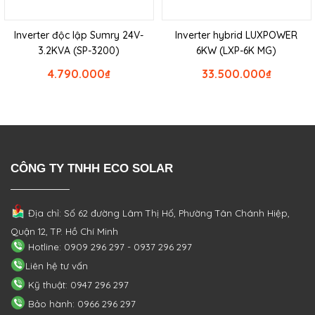
Inverter độc lập Sumry 24V-
Inverter hybrid LUXPOWER
3.2KVA (SP-3200)
6KW (LXP-6K MG)
4.790.000
₫
33.500.000
₫
CÔNG TY TNHH ECO SOLAR
Địa chỉ: Số 62 đường Lâm Thị Hố, Phường
Tân Chánh Hiệp,
Quận 12, TP. Hồ Chí Minh
Hotline: 0909 296 297 - 0937 296 297
Liên hệ tư vấn
Kỹ thuật: 0947 296 297
Bảo hành: 0966 296 297