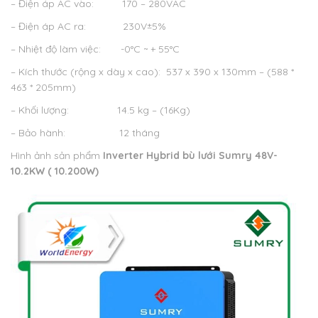
– Điện áp AC vào: 170 – 280VAC
– Điện áp AC ra: 230V±5%
– Nhiệt độ làm việc: -0°C ~ + 55°C
– Kích thước (rộng x dày x cao): 537 x 390 x 130mm – (588 *
463 * 205mm)
– Khối lượng: 14.5 kg – (16Kg)
– Bảo hành: 12 tháng
Hình ảnh sản phẩm
Inverter Hybrid bù lưới Sumry 48V-
10.2KW ( 10.200W)