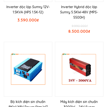
Inverter độc lập Sumry 12V-
Inverter Hybrid độc lập
1.5KVA (HPS 1.5K-12)
Sumry 5.5KW-48V (MPS-
5500H)
3.590.000
₫
9.990.000
₫
8.500.000
₫
Bộ kích điện sin chuẩn
Máy kích điện sin chuẩn