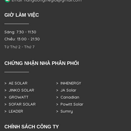
GIỜ LÀM VIỆC
Sáng: 7:30 - 11:30
Chiều: 13:00 - 21:30
Từ Thứ 2 - Thứ 7
CHỨNG NHẬN NHÀ PHÂN PHỐI
> AE SOLAR
> INHENERGY
> JINKO SOLAR
> JA Solar
> GROWATT
> Canadian
> SOFAR SOLAR
> Powitt Solar
> LEADER
> Sumry
CHÍNH SÁCH CÔNG TY