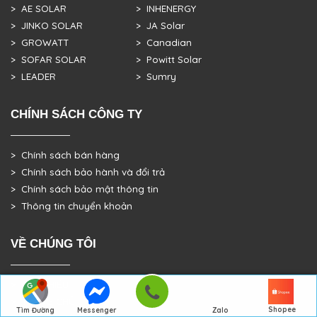
> AE SOLAR
> INHENERGY
> JINKO SOLAR
> JA Solar
> GROWATT
> Canadian
> SOFAR SOLAR
> Powitt Solar
> LEADER
> Sumry
CHÍNH SÁCH CÔNG TY
> Chính sách bán hàng
> Chính sách bảo hành và đổi trả
> Chính sách bảo mật thông tin
> Thông tin chuyển khoản
VỀ CHÚNG TÔI
> GIỚI THIỆU
> TRANG CHỦ
Shopee
Tìm Đường
Messenger
Zalo