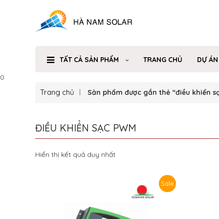
TẤT CẢ SẢN PHẨM
TRANG CHỦ
DỰ ÁN
0
Trang chủ
Sản phẩm được gắn thẻ “điều khiển s
ĐIỀU KHIỂN SẠC PWM
Hiển thị kết quả duy nhất
Sale