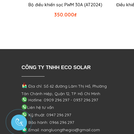
Bộ điều khiển sạc PWM 30A (AT2024)
Điều khi
350.000
₫
CÔNG TY TNHH ECO SOLAR
Địa chỉ: Số 62 đường Lâm Thị Hố, Phường
Tân Chánh Hiệp, Quận 12, TP. Hồ Chí Minh
Hotline: 0909 296 297 - 0937 296 297
Liên hệ tư vấn
Kỹ thuật: 0947 296 297
Bảo hành: 0966 296 297
Email: nangluongthegioi@gmail.com