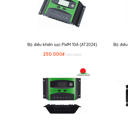
Bộ điều khiển sạc PWM 10A (AT2024)
Bộ điề
250.000
₫
590.000
₫