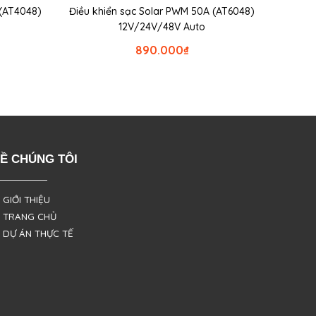
 (AT4048)
Điều khiển sạc Solar PWM 50A (AT6048)
12V/24V/48V Auto
890.000
₫
Ề CHÚNG TÔI
 GIỚI THIỆU
 TRANG CHỦ
 DỰ ÁN THỰC TẾ