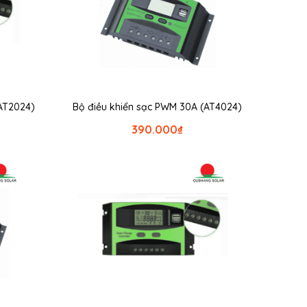
AT2024)
Bộ điều khiển sạc PWM 30A (AT4024)
390.000
₫