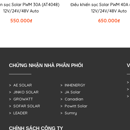
ển sạc Solar PWM 30A (AT4048)
Điều khiển sạc Solar PWM 40A
12V/24V/48V Auto
12V/24V/48V Auto
550.000
₫
650.000
₫
CHỨNG NHẬN NHÀ PHÂN PHỐI
V
>
> AE SOLAR
> INHENERGY
>
> JINKO SOLAR
> JA Solar
>
> GROWATT
> Canadian
> SOFAR SOLAR
> Powitt Solar
> LEADER
> Sumry
CHÍNH SÁCH CÔNG TY