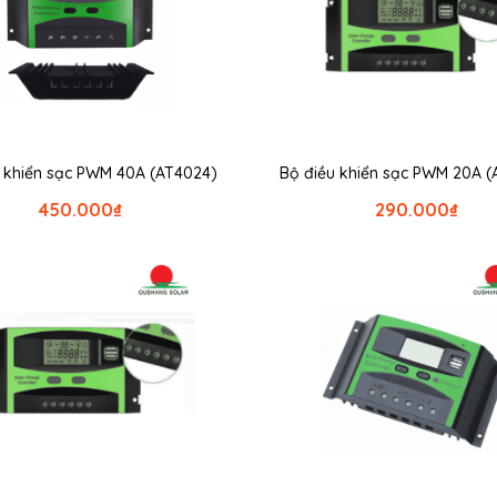
u khiển sạc PWM 40A (AT4024)
Bộ điều khiển sạc PWM 20A (
450.000
₫
290.000
₫